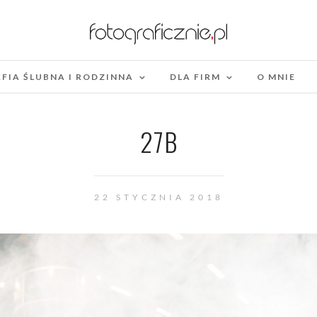
FIA ŚLUBNA I RODZINNA
DLA FIRM
O MNIE
27B
22 STYCZNIA 2018