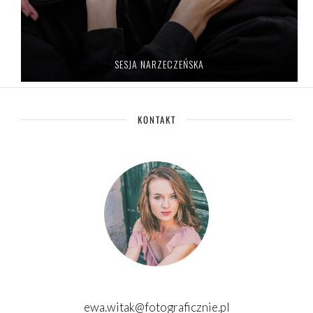
SESJA NARZECZEŃSKA
KONTAKT
ewa.witak@fotograficznie.pl