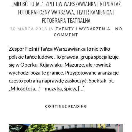
„MIŁOŚĆ TO JA…”, ZPIT UW WARSZAWIANKA | REPORTAŻ
FOTOGRAFICZNY WARSZAWA, TEATR KAMIENICA |
FOTOGRAFIA TEATRALNA
20 MARCA 2018
IN
EVENTY I WYDARZENIA
NO
COMMENT
Zespół Pieśni i Tańca Warszawianka to nie tylko
polskie tańce ludowe. To prawda, grupa specjalizuje
się w Oberku, Kujawiaku, Mazurze, ale również
wychodzi poza te granice. Przygotowane aranżacje
często potrafią naprawdę zaskoczyć. Spektakl pt.
„Miłość to ja…” – muzyka, śpiew, […]
CONTINUE READING