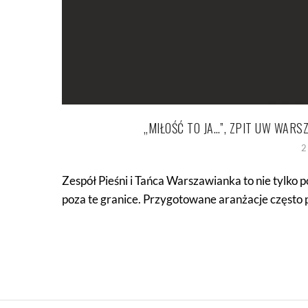
„MIŁOŚĆ TO JA…”, ZPIT UW WAR
2
Zespół Pieśni i Tańca Warszawianka to nie tylko 
poza te granice. Przygotowane aranżacje często p