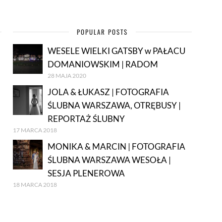
POPULAR POSTS
WESELE WIELKI GATSBY w PAŁACU
DOMANIOWSKIM | RADOM
28 MAJA 2020
JOLA & ŁUKASZ | FOTOGRAFIA
ŚLUBNA WARSZAWA, OTRĘBUSY |
REPORTAŻ ŚLUBNY
17 MARCA 2018
MONIKA & MARCIN | FOTOGRAFIA
ŚLUBNA WARSZAWA WESOŁA |
SESJA PLENEROWA
18 MARCA 2018