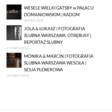
WESELE WIELKI GATSBY w PAŁACU
DOMANIOWSKIM | RADOM
28 MAJA 2020
JOLA & ŁUKASZ | FOTOGRAFIA
ŚLUBNA WARSZAWA, OTRĘBUSY |
REPORTAŻ ŚLUBNY
17 MARCA 2018
MONIKA & MARCIN | FOTOGRAFIA
ŚLUBNA WARSZAWA WESOŁA |
SESJA PLENEROWA
18 MARCA 2018