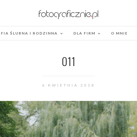
FIA ŚLUBNA I RODZINNA
DLA FIRM
O MNIE
011
6 KWIETNIA 2018