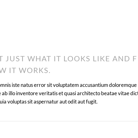
T JUST WHAT IT LOOKS LIKE AND F
W IT WORKS.
 omnis iste natus error sit voluptatem accusantium doloremqu
ab illo inventore veritatis et quasi architecto beatae vitae di
a voluptas sit aspernatur aut odit aut fugit.