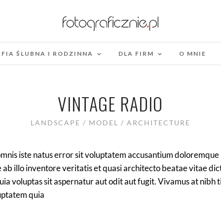
FIA ŚLUBNA I RODZINNA
DLA FIRM
O MNIE
VINTAGE RADIO
LANDSCAPE / MODEL / ARCHITECTURE
 omnis iste natus error sit voluptatem accusantium doloremqu
ab illo inventore veritatis et quasi architecto beatae vitae di
a voluptas sit aspernatur aut odit aut fugit. Vivamus at nibh 
uptatem quia