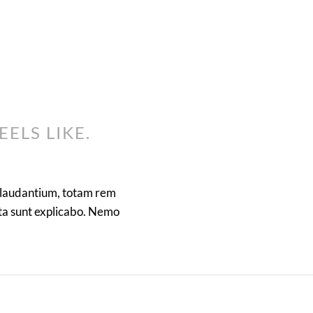
EELS LIKE.
e laudantium, totam rem
cta sunt explicabo. Nemo