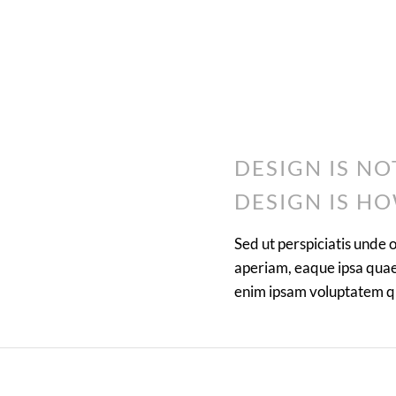
DESIGN IS NO
DESIGN IS HO
Sed ut perspiciatis unde
aperiam, eaque ipsa quae 
enim ipsam voluptatem qui