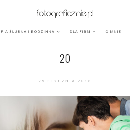
FIA ŚLUBNA I RODZINNA
DLA FIRM
O MNIE
20
25 STYCZNIA 2018