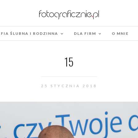
FIA ŚLUBNA I RODZINNA
DLA FIRM
O MNIE
15
25 STYCZNIA 2018