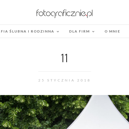
FIA ŚLUBNA I RODZINNA
DLA FIRM
O MNIE
11
25 STYCZNIA 2018