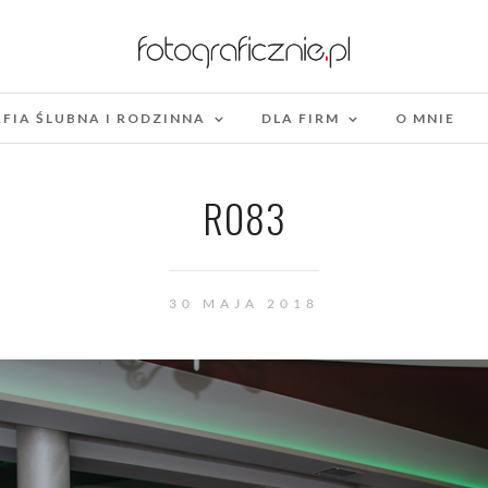
FIA ŚLUBNA I RODZINNA
DLA FIRM
O MNIE
R083
30 MAJA 2018